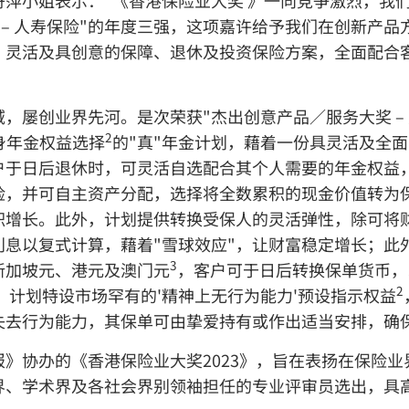
萍小姐表示："《香港保险业大奖 》一向竞争激烈，我
 – 人寿保险"的年度三强，这项嘉许给予我们在创新产
、灵活及具创意的保障、退休及投资保险方案，全面配合
，屡创业界先河。是次荣获"杰出创意产品／服务大奖 – 
2
身年金权益选择
的"真"年金计划，藉着一份具灵活及全
户于日后退休时，可灵活自选配合其个人需要的年金权益
险，并可自主资产分配，选择将全数累积的现金价值转为
积增长。此外，计划提供转换受保人的灵活弹性，除可将
利息以复式计算，藉着"雪球效应"，让财富稳定增长；此
3
新加坡元、港元及澳门元
，客户可于日后转换保单货币，
2
，计划特设市场罕有的'精神上无行为能力'预设指示权益
失去行为能力，其保单可由挚爱持有或作出适当安排，确
报》协办的《香港保险业大奖2023》，旨在表扬在保险
界、学术界及各社会界别领袖担任的专业评审员选出，具