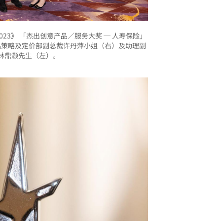
023》 「杰出创意产品／服务大奖 ─ 人寿保险」
品策略及定价部副总裁许丹萍小姐（右）及助理副
林鼎灏先生（左）。