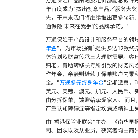
万通保险产品策略及定价部副总裁许丹
年再度成为"杰出创意产品／服务大奖
先，于未来我们将继续推出更多崭新
通保险'未来在我手'的品牌承诺。"
万通保险于产品设计和服务平台的领域
1
年金
"，为市场独有
提供多达12款终
休策划及财富传承三大理财需要。客
归老，有助转移长寿所引致的财务风
作年金，余额则继续于保单账户内累
金。"
万通多元终身年金
"定期派息，
美元、英镑、澳元、加元、人民币、
由分拆保单，馈赠给挚爱家人。 而且
严重认知障碍症等指定疾病或精神上
由"香港保险业联会"主办，《南华早
司、团队以及从业员。获奖者均由商