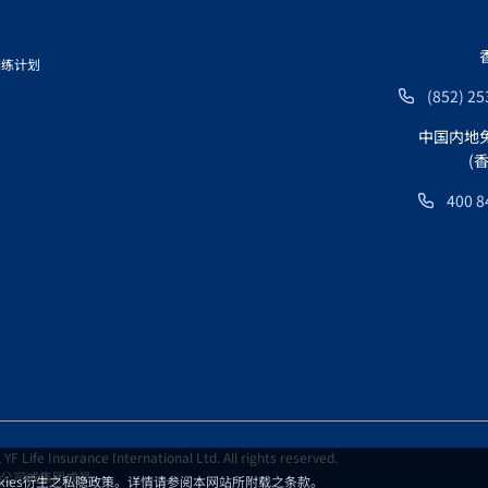
训练计划
(852) 25
中国内地
(
400 8
F Life Insurance International Ltd. All rights reserved.
公司或集团成员。
okies衍生之私隐政策。详情请参阅本网站所附载之
条款
。