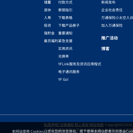
储蓄
付款方式
新闻发布
退休
索偿指引
企业社会责任
人寿
下载表格
万通保险小太空人
投资
下载产品册子
加入万通保险
强积金
重要通知
推广活动
雇员福利
紧急支援
博客
实用资讯
兑换率
YFLink服务及资讯应用程式
电子通讯服务
YF Go!
私隐声明/法律通知
网上保安
网站地图
Copyright©2026, Y
万通保险国际有限公司并非美国万通人寿保险公司之附属
本网站使用 Cookies以优化您的浏览体验。阁下使用本网站即表示同意由Co