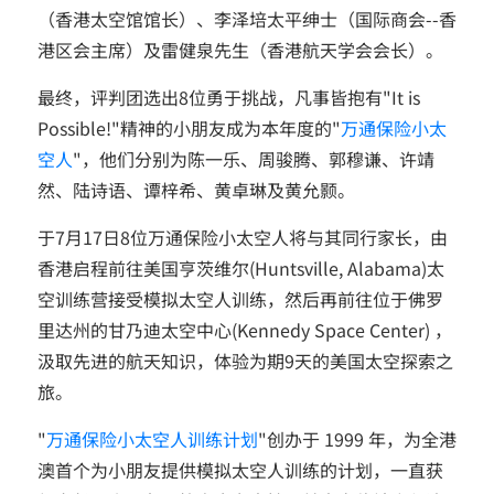
（香港太空馆馆长）、李泽培太平绅士（国际商会--香
港区会主席）及雷健泉先生（香港航天学会会长）。
最终，评判团选出8位勇于挑战，凡事皆抱有"It is
Possible!"精神的小朋友成为本年度的"
万通保险小太
空人
"，他们分别为陈一乐、周骏腾、郭穆谦、许靖
然、陆诗语、谭梓希、黄卓琳及黄允颢。
于7月17日8位万通保险小太空人将与其同行家长，由
香港启程前往美国亨茨维尔(Huntsville, Alabama)太
空训练营接受模拟太空人训练，然后再前往位于佛罗
里达州的甘乃迪太空中心(Kennedy Space Center) ，
汲取先进的航天知识，体验为期9天的美国太空探索之
旅。
"
万通保险小太空人训练计划
"创办于 1999 年，为全港
澳首个为小朋友提供模拟太空人训练的计划，一直获