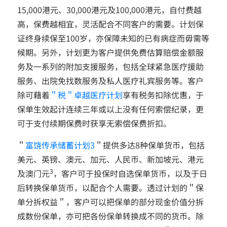
15,000港元、30,000港元及100,000港元，自付费越
高，保费越相宜，灵活配合不同客户的需要。计划保
证终身续保至100岁，亦保障未知的已有病症而毋需等
候期。另外，计划更为客户提供免费估算赔偿金额服
务及一系列的附加支援服务，包括全球紧急医疗援助
服务、出院免找数服务及私人医疗礼宾服务等。客户
除可藉着
＂税＂卓越医疗计划
享有税务扣除优惠，于
保单生效起计连续三年或以上没有任何索偿纪录，更
可于支付续期保费时获享无索偿保费折扣。
＂
富饶传承储蓄计划3
＂提供多达8种保单货币，包括
美元、英镑、澳元、加元、人民币、新加坡元、港元
3
及澳门元
，客户可于投保时自选保单货币，以及于日
后转换保单货币，以配合个人需要。透过计划的＂保
单分拆权益＂，客户可以把保单的部分现金价值分拆
成数份保单，亦可把各份保单转换成不同的货币。除