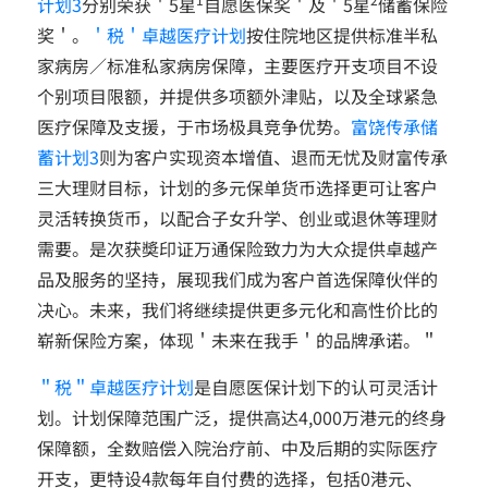
计划3
分别荣获＇5星
自愿医保奖＇及＇5星
储蓄保险
奖＇。
＇税＇卓越医疗计划
按住院地区提供标准半私
家病房／标准私家病房保障，主要医疗开支项目不设
个别项目限额，并提供多项额外津贴，以及全球紧急
医疗保障及支援，于市场极具竞争优势。
富饶传承储
蓄计划3
则为客户实现资本增值、退而无忧及财富传承
三大理财目标，计划的多元保单货币选择更可让客户
灵活转换货币，以配合子女升学、创业或退休等理财
需要。是次获奬印证万通保险致力为大众提供卓越产
品及服务的坚持，展现我们成为客户首选保障伙伴的
决心。未来，我们将继续提供更多元化和高性价比的
崭新保险方案，体现＇未来在我手＇的品牌承诺。＂
＂税＂卓越医疗计划
是自愿医保计划下的认可灵活计
划。计划保障范围广泛，提供高达4,000万港元的终身
保障额，全数赔偿入院治疗前、中及后期的实际医疗
开支，更特设4款每年自付费的选择，包括0港元、