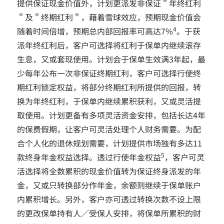
提供保证现金价值外，计划更派发非保证＂年终红利
＂及＂终期红利＂，藉着雪球效应，预期现金价值会
4
随着时间倍增，预期总内部回报率可高达7%
。于获
派年终红利后，客户可选择将红利于保单内继续滚存
生息，又或套现使用。计划会于保单生效满3年起，最
少每年公布一次非保证终期红利，客户可选择行使终
期红利锁定权益，将部分终期红利所提供的回报，转
换为年终红利，于保单内继续累积获利，又或灵活提
取使用。计划更备有多项灵活资金安排，包括长达4年
的保费假期，让客户可灵活处理个人财务需要。为配
合个人化的退休规划需要，计划提供市场独有多达11
5
款终身年金权益选择。透过行使年金权益
，客户可灵
活选择将全数累积的现金价值转为保证终身派发的年
金，又或只转换部分作年金，余额则继续于保单账户
内累积增长。另外，客户亦可透过转换次数不设上限
的更改保单持有人／受保人安排，将保单所累积的财