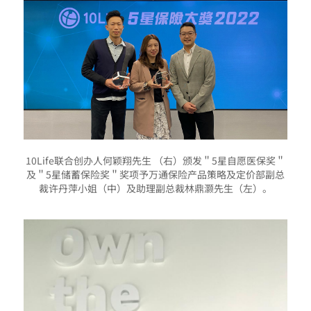
10Life联合创办人何颖翔先生 （右）颁发＂5星自愿医保奖＂
及＂5星储蓄保险奖＂奖项予万通保险产品策略及定价部副总
裁许丹萍小姐（中）及助理副总裁林鼎灏先生（左）。