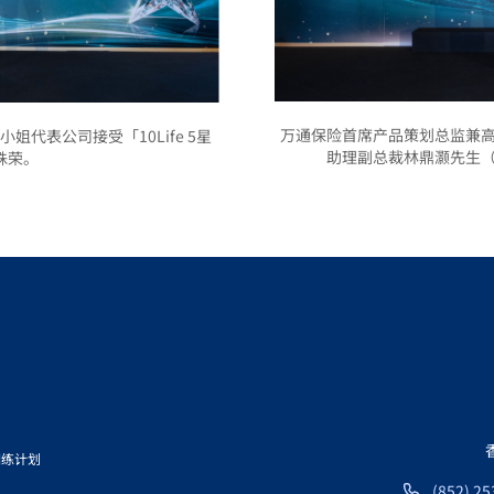
万通保险首席产品策划总监兼
代表公司接受「10Life 5星
助理副总裁林鼎灏先生（右）
殊荣。
训练计划
(852) 25