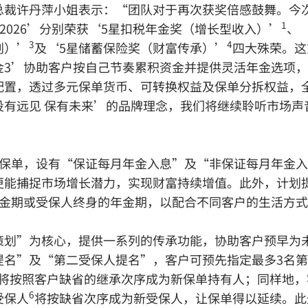
总裁许丹萍小姐表示：“团队对于再次获奖倍感鼓舞。今
1
大奖2026’分别荣获‘5星扣税年金奖（增长型收入）’
、
3
4
划）’
及‘5星储蓄保险奖（财富传承）’
四大殊荣。这
金3’协助客户按自己节奏累积资金并提供灵活年金选项
配置，透过多元保单货币、可转换权益及保单分拆权益，
投有远见 保有未来’的品牌理念，我们将继续聆听市场声
金保单，设有“保证每月年金入息”及“非保证每月年金
能捕捉市场增长潜力，实现财富持续增值。此外，计划提
固定年金期或受保人终身的年金期，以配合不同客户的生活方
策划”为核心，提供一系列的传承功能，协助客户预早为
提名”及“第二受保人提名”，客户可预先指定最多3名
将按照客户缺省的继承次序成为新保单持有人；同样地，
6
受保人
将按缺省次序成为新受保人，让保单得以延续。此