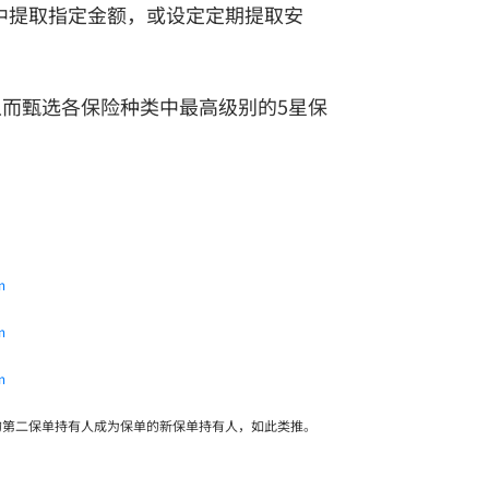
中提取指定金额，或设定定期提取安
则，从而甄选各保险种类中最高级别的5星保
m
m
m
的第二保单持有人成为保单的新保单持有人，如此类推。