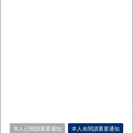
香港
(852) 2533 5555
澳門
(853) 2832 2622
中國内地免費熱線(香港客戶)
400 842 3983
中國内地免費熱線(澳門客戶)
400 842 3607
接受及關閉
私隱聲明/法律通知
Copyright©
2026
, YF Life Insurance
International Ltd. All rights reserved.
本網站使用 Cookies以優化您的瀏覽體驗。閣下使用本網站
萬通保險國際有限公司並非美國萬通人壽保險公司之附屬公
即表示同意由Cookies衍生之私隱政策。詳情請參閱本網站
本人已閱讀重要通知
本人未閱讀重要通知
司或集團成員。
所附載之條款。