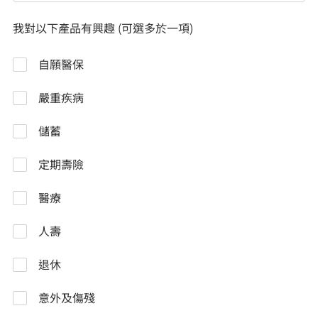
我對以下產品有興趣 (可選多於一項)
自願醫保
嚴重疾病
儲蓄
定期壽險
醫療
人壽
退休
意外及傷殘