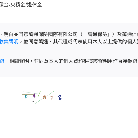
積金/央積金/退休金
、明白並同意萬通保險國際有限公司（「萬通保險」）及萬通信
收集聲明
，並同意萬通、其代理或代表使用本人以上提供的個人
銷」
相關聲明，並同意本人的個人資料根據該聲明用作直接促銷
4
g
F
d
F