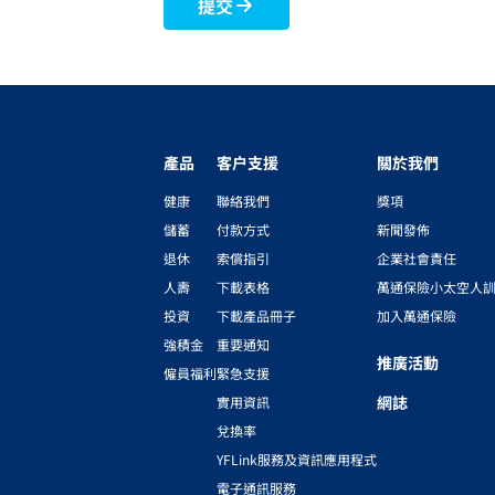
提交
產品
客户支援
關於我們
健康
聯絡我們
獎項
儲蓄
付款方式
新聞發佈
退休
索償指引
企業社會責任
人壽
下載表格
萬通保險小太空人
投資
下載產品冊子
加入萬通保險
強積金
重要通知
推廣活動
僱員福利
緊急支援
網誌
實用資訊
兌換率
YFLink服務及資訊應用程式
電子通訊服務