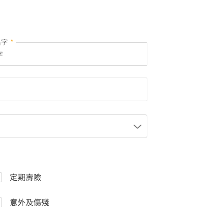
名字
*
定期壽險
意外及傷殘