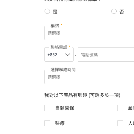
是
否
稱謂
*
聯絡電話
*
-
選擇聯絡時間
我對以下產品有興趣 (可選多於一項)
自願醫保
嚴
醫療
人