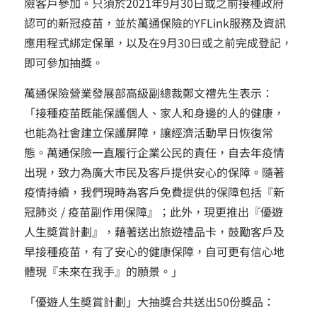
險客戶參加。只須於2021年9月30日或之前接種政府
認可的新冠疫苗，並於萬通保險的YFLink服務及資訊
應用程式綁定保單，以及在9月30日或之前完成登記，
即可參加抽獎。
萬通保險營業發展部高級副總裁鄭文禮先生表示：
「接種疫苗既能保護個人、家人和身邊的人的健康，
也能為社會建立保護屏障，讓經濟活動早日恢復常
態。萬通保險一直履行企業公民的責任，自去年疫情
出現，致力為廣大巿民及客戶提供安心的保障。隨著
疫情持續，我們現時為客戶免費提供的保障包括『新
冠肺炎 / 疫苗副作用保障』；此外，現更推出『優遊
人生奬賞計劃』，藉著送出旅遊禮品卡，鼓勵客戶及
早接種疫苗，有了安心的健康保障，自可更有信心地
體現『未來在我手』的願景。」
「優遊人生奬賞計劃」大抽獎合共送出50份獎品：