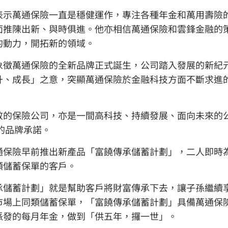
表示萬通保險一直是穩健運作，專注各種年金和萬用壽險
面推陳出新、與時俱進。他亦相信萬通保險和雲鋒金融的
的動力，開拓新的領域。
象徵萬通保險的全新品牌正式誕生，公司踏入發展的新紀
升、成長」之意，突顯萬通保險於金融科技方面不斷求進
敬的保險公司，亦是一間高科技、持續發展、面向未來的
e」的品牌承諾。
通保險早前推出新產品「富饒傳承儲蓄計劃」，二人即時
額儲蓄保單的客戶。
承儲蓄計劃」就是幫助客戶將財富傳承下去，讓子孫繼續
市場上同類儲蓄保單，「富饒傳承儲蓄計劃」具備萬通保
派發的每月年金，做到「供五年，攞一世」。