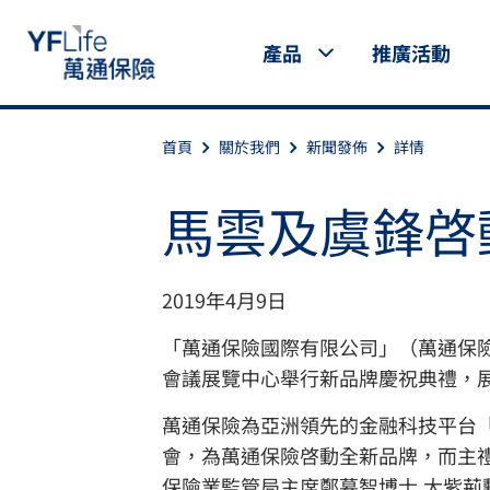
產品
推廣活動
首頁
關於我們
新聞發佈
詳情
馬雲及虞鋒啓
2019年4月9日
「萬通保險國際有限公司」（萬通保險）YF L
會議展覽中心舉行新品牌慶祝典禮，
萬通保險為亞洲領先的金融科技平台「雲
會，為萬通保險啓動全新品牌，而主禮嘉
保險業監管局主席鄭慕智博士,大紫荊勳