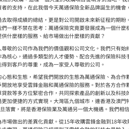
資者的支持，在此我借今天萬通保險全新品牌誕生的機會
過去取得成績的總結，更是對公司開啟未來新征程的期盼
我們一樣不禁在思考：萬通保險究竟要發展成為一個什麼
提供什麼樣的服務、給市場做出什麼樣的貢獻？
人尊敬的公司作為我們的價值觀和公司文化。我們只有始
作為核心，通過多類型的人才優勢、配合先進的保險科技
能得到客戶的尊重，成為一家受人尊敬的公司。
的心態和生態，希望我們開放的生態為萬通保險、為合作
戶開放地享受雲鋒金融和萬通保險的服務。對於各方合作
單貸款等多方位緊密合作，共同探索產品的創新以及科技
更加便捷的方式實現。大灣區九個城市，連香港及澳門特區
概念一旦落實，將是香港保險業及萬通另一個大機遇。我們相
市場做出的差異化貢獻。從15年收購雲鋒金融到18年