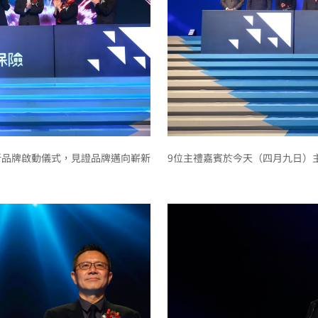
新品牌啟動儀式，見證品牌邁向嶄新
9位主禮嘉賓於今天（四月九日）