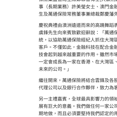
事（長期業務）許美瑩女士、澳門金
生及萬通保險常務董事兼總裁鄭慶藩
慶祝典禮由澳洲遠道而來的高蹺舞蹈
虞鋒先生向來賓致歡迎辭說：「萬通
統，以協助萬通保險經紀人抓住大灣
客戶。不僅如此，金融科技在配合金
技會起到越來越重要的作用。雖然市
一定會成長為一家在香港、在大灣區
未來的公司。」
繼往開來，萬通保險將結合雲鋒及各股
代理公司以及銀行合作夥伴，致力為
另一主禮嘉賓，全球最具影響力的領
展有巨大的意義。我們做任何一家公
期地做，而且必須要堅持我們認定的