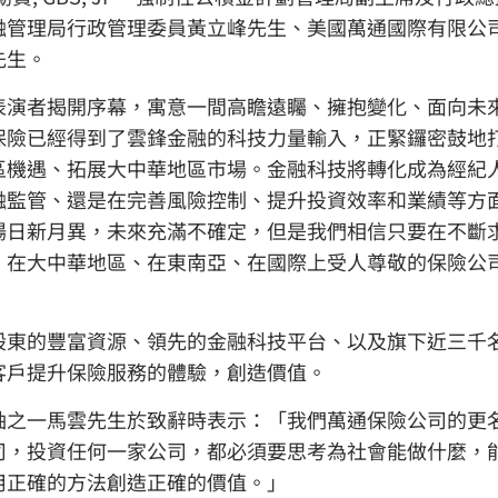
融管理局行政管理委員黃立峰先生、美國萬通國際有限公
先生。
表演者揭開序幕，寓意一間高瞻遠矚、擁抱變化、面向未
保險已經得到了雲鋒金融的科技力量輸入，正緊鑼密鼓地
區機遇、拓展大中華地區市場。金融科技將轉化成為經紀
融監管、還是在完善風險控制、提升投資效率和業績等方
場日新月異，未來充滿不確定，但是我們相信只要在不斷
、在大中華地區、在東南亞、在國際上受人尊敬的保險公
東的豐富資源、領先的金融科技平台、以及旗下近三千名
客戶提升保險服務的體驗，創造價值。
袖之一馬雲先生於致辭時表示：「我們萬通保險公司的更
司，投資任何一家公司，都必須要思考為社會能做什麼，
用正確的方法創造正確的價值。」