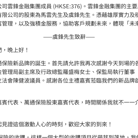
雲鋒金融集團成員 (HKSE:376)。雲鋒金融集團的
有限公司的股東為馬雲先生及虞鋒先生。憑藉雄厚實力及
富管理，以及強積金服務，協助客戶規劃未來，體現「未
——虞鋒先生致辭——
們，晚上好！
通保險新品牌的誕生。首先請允許我再次感謝今天到場的
金管理局副主席及行政總監羅盛梅女士、保監局執行董事
立法會陳健波議員。感謝各位主禮嘉賓蒞臨我們的新品牌
嘉賓代表、萬通保險股東嘉賓代表，時間關係我就不一一介
起見證這個激動人心的時刻，歡迎大家的到來！
通保險的收購。這樣一個大型的收購項目從萌芽到落地，