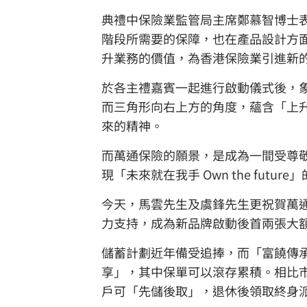
典禮中保險業監管局主席鄭慕智博士
階段所需要的保障，也在產品設計方
升業務的價值，為香港保險業引進新
於各主禮嘉賓一起進行啟動儀式後，
而三角形向右上方的角度，蘊含「上
來的精神。
而萬通保險的願景，是成為一間受尊
現「未來就在我手 Own the futur
今天，馬雲先生及虞鋒先生更祝賀萬
力支持，成為新品牌啟動後首兩張大
儲蓄計劃近年備受追捧，而「富饒傳
享」，其中保單可以滾存累積。相比
戶可「先儲後取」，退休後領取終身