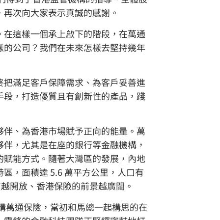
，再次向大家表示真誠的感謝。
。在這樣一個承上啟下的階段，在萬通
樣的公司？我們在未來怎樣去堅持幾年
終把滿足客戶保障需求、為客戶妥善進
手段，打造優質且有創新性的產品，踐
夥伴、為香港市場賦予正向的能量。萬
夥伴，尤其是在座的銀行等金融機構，
的賦能方式。隨著大灣區的發展，內地
，面積達 5.6 萬平方公里，人口有
信越開放、香港保險的前景越廣闊。
收購萬通保險，當初和馬總一起構思的在