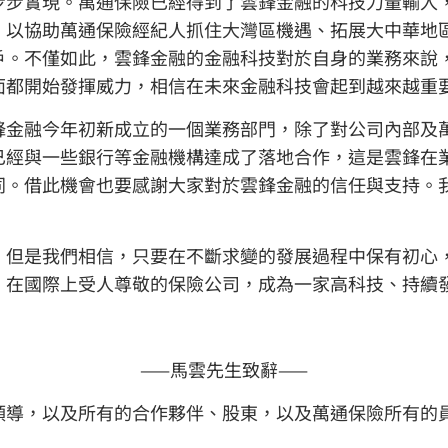
步步實現。萬通保險已經得到了雲鋒金融的科技力量輸入
，以協助萬通保險經紀人抓住大灣區機遇、拓展大中華地
戶。不僅如此，雲鋒金融的金融科技對於自身的業務來說
面都開始發揮威力，相信在未來金融科技會起到越來越重
鋒金融今年初新成立的一個業務部門，除了對公司內部及
已經與一些銀行等金融機構達成了落地合作，這是雲鋒在
同。借此機會也要感謝大家對於雲鋒金融的信任與支持。
，但是我們相信，只要在不斷求變的發展過程中保有初心
、在國際上受人尊敬的保險公司，成為一家高科技、持續
——馬雲先生致辭——
領導，以及所有的合作夥伴、股東，以及萬通保險所有的