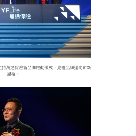
主持萬通保險新品牌啟動儀式，見證品牌邁向嶄新
里程。