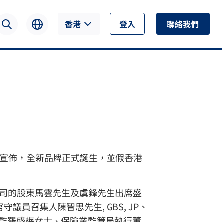
香港
登入
聯絡我們
（4月9日）宣佈，全新品牌正式誕生，並假香港
限公司的股東馬雲先生及虞鋒先生出席盛
召集人陳智思先生, GBS, JP、
政總監羅盛梅女士、保險業監管局執行董