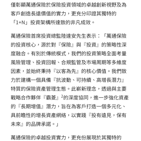
僅彰顯萬通保險於保險投資領域的卓越創新視野及為
客戶創造長遠價值的實力，更充分印證其獨特的
「1+N」投資架構所達致的非凡成效。
萬通保險首席投資總監陸達安先生表示：「萬通保險
的投資核心，源於對『保險』與『投資』的策略性深
度融合。有別於傳統模式，我們的投資策略全面考量
風險管理、投資回報、合規監管及巿場周期等多維度
因素，並始終秉持『以客為先』的核心價值。我們致
力於建構一個具備『抗波動、可持續、高增長潛力』
特質的保險資產管理生態。此嶄新理念，透過與主要
2
戰略合作夥伴『霸菱』
的深度協同，進一步強化資產
的『長期增值』潛力，旨在為客戶打造一個多元化、
具前瞻性的增長資產網絡，以實踐『投有遠見，保有
未來』的品牌承諾。」
萬通保險的卓越投資實力，更充份展現於其獨特的