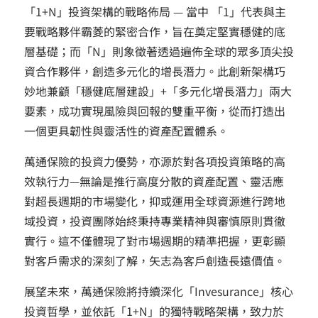
「1+N」投資架構的戰略佈局 — 當中 「1」代表與主
要戰略夥伴霸菱的緊密合作，旨在奠定堅實穩健的底
層基礎；而「N」則象徵著透過遍佈全球的眾多頂尖投
資合作夥伴，創造多元化的增長潛力。此創新架構巧
妙地兼顧「穩健底層建設」+「多元化增長潛力」兩大
要素，成功實現風險與回報的雙重平衡，從而打造出
一個更具韌性與靈活性的資產配置體系。
萬通保險的投資力優勢，亦源於對各項投資策略的高
效執行力—無論是推行高度分散的資產配置、靈活應
對超長週期的市場變化，抑或運用全球資源進行跨地
域投資，投資團隊始終秉持專業精神與審慎原則貫徹
實行。這不僅體現了對市場週期的精準把握，更彰顯
對客戶需求的深刻了解，矢志為客戶創造長遠價值。
展望未來，萬通保險將持續深化「Invesurance」核心
投資哲學，並依託「1+N」的獨特戰略架構，致力於