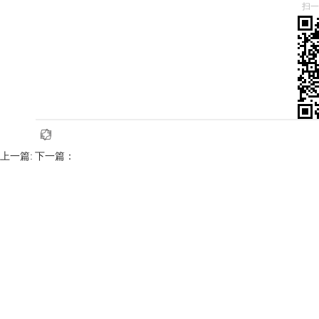
扫一
上一篇:
下一篇：
Rolling Banners
BIS
PHPS
CCC
首页
上一页
下一页
尾页
总记录数:
3
,每页显示
10
条记录,当前页:
1
/
1
跳转至
页