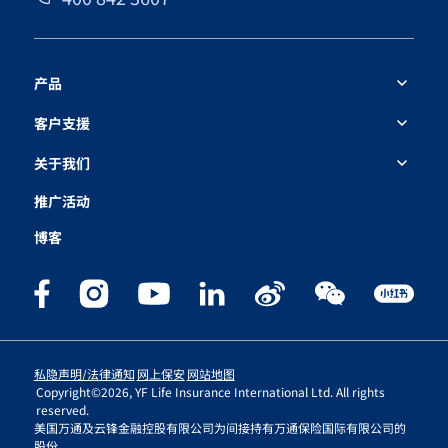
产品
客户支援
关于我们
推广活动
博客
需要帮忙吗？
私隐声明/法律通知
网上保安
网站地图
Copyright©2026, YF Life Insurance International Ltd. All rights
本网站使用 Cookies以优化您的浏览体验。阁下使用本网站即表示同意由Cookies衍
reserved.
生之私隐政策。详情请参阅本网站所附载之
与我们联络
条款
。
美国万通及云锋金融控股有限公司为间接持有万通保险国际有限公司的
股份。