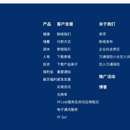
产品
客户支援
关于我们
健康
联络我们
奖项
储蓄
付款方式
新闻发布
退休
索偿指引
企业社会责任
人寿
下载表格
万通保险小太空人
投资
下载产品册子
加入万通保险
强积金
重要通知
推广活动
雇员福利
紧急支援
博客
实用资讯
兑换率
YFLink服务及资讯应用程式
电子通讯服务
YF Go!