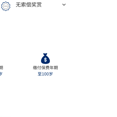
无索偿奖赏
期
缴付保费年期
岁
至100岁