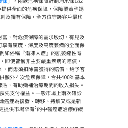
護保
」，兩款危疾保障計劃均承保182
戶提供全面的危疾保障，保障覆蓋孕媽
首創及獨有保障，全方位守護客戶最珍
財富，對危疾保障的需求殷切，有見及
可享有廣度、深度及高度兼備的全面保
例如俗稱『漸凍人症』的肌萎縮性脊
，即使曾獲非主要嚴重疾病的賠償，
0%，而毋須扣除曾獲得的賠償，給予客
供額外 4 次危疾保障，合共400%基本
津貼，有助彌補治療期間的收入損失。
預先支付權益。一般市場上兩次確診
不論癌症為復發、轉移、持續又或是新
2
更提供市場罕有
的中醫癌症治療紓緩