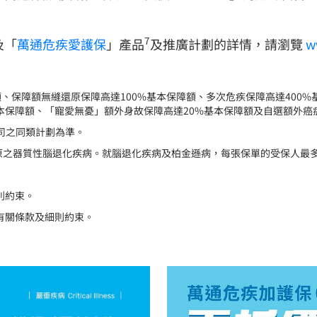
7
及「
萬通危疾愛護保
」產品
及推廣計劃的詳情，請瀏覽
w
障額、保障額無縫還原保障高達100%基本保障額、多次危疾保障高達400
本保障額、「寵愛無憂」額外身故保障高達20%基本保障額及自選額外癌症
險公司之同類計劃為準。
不可還原之器質性腦退化疾病。就腦退化疾病及柏金遜病，每張保單的受保人最
則約束。
受有關條款及細則約束。