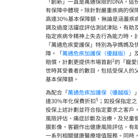
「創新」一直是萬通保險的DNA，這
有保障中體現。除針對嚴重疾病的保障
高達30%基本保障額，無論是涵蓋疾
調及過度活躍症評估測試津貼，有助
指定疾病令精神上失去行為能力時，
「萬通危疾愛護保」特別為孕媽媽及
障。「
萬通危疾加護保（優越版）
」
2
賠償，計劃更提供市場首創
的「寵愛
世時其受養者的數目，包括受保人的
基本保障額。
為配合「
萬通危疾加護保（優越版）
5
達30%年化保費折扣
；如投保指定之
投保上述計劃並符合指定要求之客戶
風險評估、痛症診斷及治療，及兒童健
膜影像，客觀作出健康風險評估，有助
一系列相關健康醫療增值服務。同時，