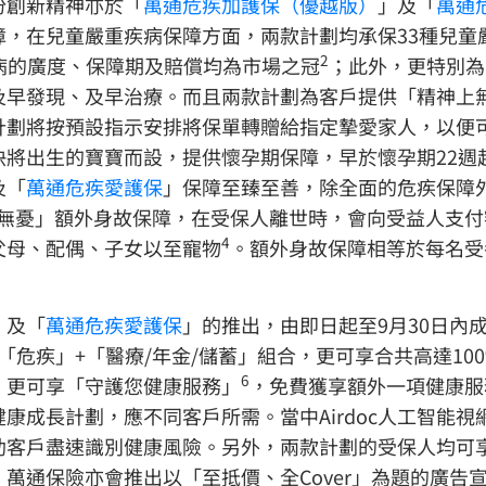
份創新精神亦於「
萬通危疾加護保（優越版）
」及「
萬通
，在兒童嚴重疾病保障方面，兩款計劃均承保33種兒童
2
病的廣度、保障期及賠償均為市場之冠
；此外，更特別為
及早發現、及早治療。而且兩款計劃為客戶提供「精神上
計劃將按預設指示安排將保單轉贈給指定摯愛家人，以便
快將出生的寶寶而設，提供懷孕期保障，早於懷孕期22週
及「
萬通危疾愛護保
」保障至臻至善，除全面的危疾保障
無憂」額外身故保障，在受保人離世時，會向受益人支付
4
父母、配偶、子女以至寵物
。額外身故保障相等於每名受養
」及「
萬通危疾愛護保
」的推出，由即日起至9月30日內
「危疾」+「醫療/年金/儲蓄」組合，更可享合共高達10
6
，更可享「守護您健康服務」
，免費獲享額外一項健康服務
康成長計劃，應不同客戶所需。當中Airdoc人工智能
客戶盡速識別健康風險。另外，兩款計劃的受保人均可享用Y
萬通保險亦會推出以「至抵價、全Cover」為題的廣告