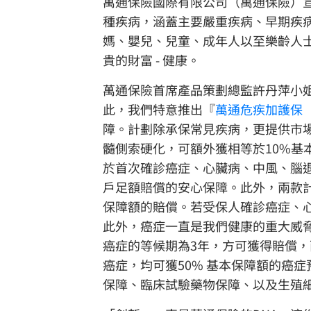
萬通保險國際有限公司（萬通保險）
種疾病，涵蓋主要嚴重疾病、早期疾病
媽、嬰兒、兒童、成年人以至樂齡人士
貴的財富 - 健康。
萬通保險首席產品策劃總監許丹萍小
此，我們特意推出『
萬通危疾加護保
障。計劃除承保常見疾病，更提供市
髓側索硬化，可額外獲相等於10%基
於首次確診癌症、心臟病、中風、腦
戶足額賠償的安心保障。此外，兩款
保障額的賠償。若受保人確診癌症、
此外，癌症一直是我們健康的重大威
癌症的等候期為3年，方可獲得賠償，
癌症，均可獲50% 基本保障額的癌
保障、臨床試驗藥物保障、以及生殖