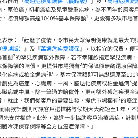
宣布推出「
萬通危疾加護保（優越版）
」及「
萬通危疾愛
、原位癌 / 初期癌症及兒童嚴重疾病，為不同年齡層客
1
，賠償總額高達1040%基本保障額
，更設有多項市場
姐表示：「經歷了疫情，令市民大眾深明健康就是最大的
（優越版）
』及『
萬通危疾愛護保
』，以相宜的保費，便
2
場首創
的罕見疾病額外保障，若不幸確診指定罕見疾病，
2
本保障額的賠償。更提供市場獨有
的保障額無縫還原保障
3
退化疾病或柏金遜病
時，基本保障額即可無縫還原至10
3
計劃更為癌症、心臟病、中風、腦退化疾病或柏金遜病
提
心臟病或中風、除一筆過的賠償外，更可額外獲危疾現金
2
脅，就此，我們從客戶的需要出發，提供市場獨有
的癌症
而兩款計劃則可讓客戶選擇將等候期大大縮短至1 年，
症預先支付權益。此外，為進一步協助客戶治療癌症，計劃
細胞冷凍保存保障等全方位癌症保障。」