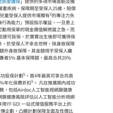
危疾愛護保
」提供的多項市場首創及獨
嚴重疾病，保障期至受保人25歲，賠償
2
兒童受保人提供市場獨有
的專注力失
無行為能力」預設指示權益，一旦患上
可動用保單的現金價值解燃眉之急。而
起便可投保，於寶寶出生後即可獲得保
外，於受保人不幸去世時，除身故保障
額外身故保障，其金額視乎受保人離
者5% 基本保障額，最高合共20%
5
成功投保計劃
，首4年最高可享合共高
5
0%年化保費折扣
。 凡在推廣期內成功
，包括Airdoc人工智能視網膜健康
視網膜健康風險評估以人工智能分析視網
F GO! 一站式增值服務平台上的
宣傳企劃，凸顯計劃保障全面及性價比