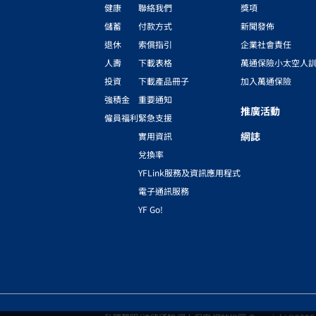
健康
聯絡我們
獎項
儲蓄
付款方式
新聞發佈
退休
索償指引
企業社會責任
人壽
下載表格
萬通保險小太空人
投資
下載產品冊子
加入萬通保險
強積金
重要通知
推廣活動
僱員福利
緊急支援
網誌
實用資訊
兌換率
YFLink服務及資訊應用程式
電子通訊服務
YF Go!