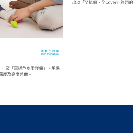
出以「至抵價、全Cover」為
）」及「萬通危疾愛護保」，承保
、深度及高度兼備。