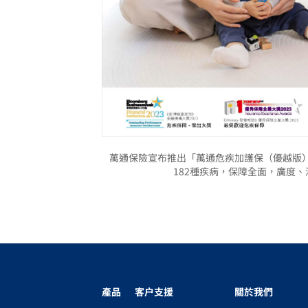
萬通保險宣布推出「萬通危疾加護保（優越版
182種疾病，保障全面，廣度
產品
客户支援
關於我們