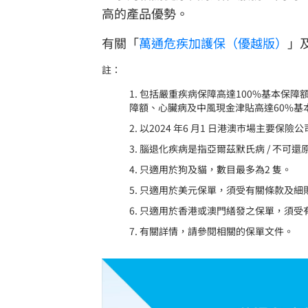
高的產品優勢。
有關「
萬通危疾加護保（優越版）
」
註：
1. 包括嚴重疾病保障高達100%基本保
障額、心臟病及中風現金津貼高達60%基
2. 以2024 年6 月1 日港澳巿場主要保
3. 腦退化疾病是指亞爾茲默氏病 / 
4. 只適用於狗及貓，數目最多為2 隻。
5. 只適用於美元保單，須受有關條款及細
6. 只適用於香港或澳門繕發之保單，須
7. 有關詳情，請參閱相關的保單文件。