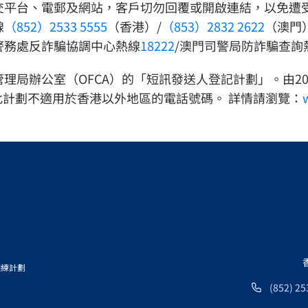
交平台、電郵及網站，客戶切勿回覆或開啟連結，以免遭
線
（852）2533 5555
（香港）/
（853）2832 2622
（澳門
警務處反詐騙協調中心熱線
18222
/澳門司警局防詐騙查詢
局辦公室（OFCA）的「短訊發送人登記計劃」。由20
_OTP，而此計劃不適用於香港以外地區的電話號碼。 詳情請瀏覽：
訓練計劃
(852) 25