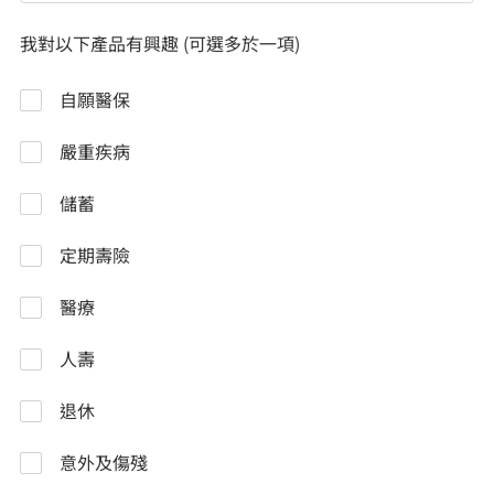
我對以下產品有興趣 (可選多於一項)
自願醫保
嚴重疾病
儲蓄
定期壽險
醫療
人壽
退休
意外及傷殘