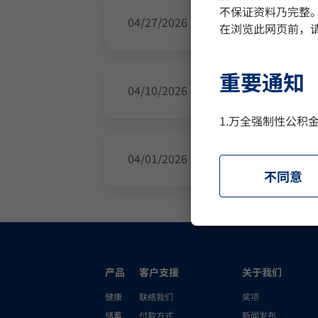
不保证资料乃完整
《万全强积金计划 
04/27/2026
在浏览此网页前，
重要通知
致雇主及计划成员
04/10/2026
1.万全强制性公
2.投资涉及风险；
累算权益或会承受
致雇主及计划成员
04/01/2026
3.您在作出投资
不同意
就某一项成分基金
的意见，并因应您
转移至本计划的权
4.本计划内的保
金，而有关保证亦
产品
客户支援
关于我们
际有限公司的信用
格情况下提取累算权
健康
联络我们
奖项
行为能力。有关信用
储蓄
付款方式
新闻发布