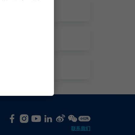
。
保，而您的投资 /
择成分基金时，如您
财务及/或专业人士
您作出的供款及/或
适合您。
础核准汇集投资基
有﹞将受万通保险国
在下列任何一种合资
身故；或4)完全丧失
联系我们
1.1及8.3.2