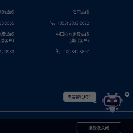
产收取；或(二)透过
香港热线
澳门热线
所列之单位价格 /
33 5555
(853) 2832 2622
的风险，请参阅本强
免费热线
中国内地免费热线
香港客户)
(澳门客户)
立专业人士意见。各
42 3983
400 842 3607
作出检讨，有可能在
赖作为投资决定及选
需要帮忙吗？
接受及关闭