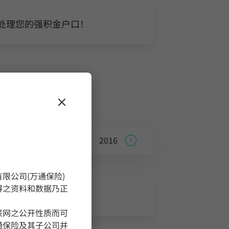
处理您的强积金户口！
2018
2017
2016
2015
2014
2
限公司(万通保险)
得之资料和数据乃正
联网之公开性质而可
通保险及其子公司并