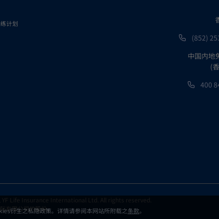
的费用及收费可(一)透过扣除强积金保守基金及其基础投资基金资
训练计划
金单位收取。本计划内的强积金保守基金采用方式(一)收费，故
(852) 25
表现已反映收费之影响。
本网页的资料而作出投资决定。有关详情，包括产品特点及所涉及
中国内地
相关条款，特别是第3条。
(
明书第3条所载之投资风险水平，仅供参考之用并不应视为代替独
400 8
险水平是由受托人根据相关成分基金的股票的比例厘定并会不时
情况下作出更改。投资风险水平并不是一种财务工具，亦不应依
。
F Life Insurance International Ltd. All rights reserved.
际有限公司的股份。
okies衍生之私隐政策。详情请参阅本网站所附载之
条款
。