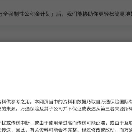
万全强制性公积金计划」后，我们能协助你更轻松简易地
2024
2023
2022
2021
2020
2019
资料供参考之用。本网页当中的资料和数据乃取自万通保险国际有
靠的来源。万通保险及其子公司并不保证或表述从第三者来源所
 - 积金局
干扰或传送中断，或由于使用量过高而传送可能延滞，或由于互
之传送，因此，有关资料可能会不完整、经过修改或改动，而万