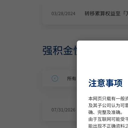
转移累算权益至「
03/28/2024
强积金快讯
所有
2026
2025
注意事项
本网页只载有一般
及其子公司认为可
雇主强积金网上讲座
07/31/2026
确、完整及准确。
由于互联网可能受
能出现不正确资料