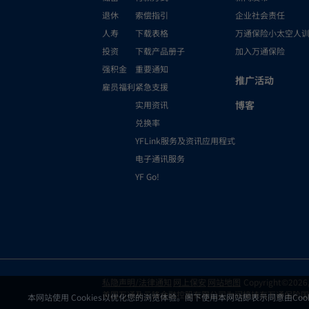
条。
退休
索偿指引
企业社会责任
5.强积金保守基金
人寿
下载表格
万通保险小太空人
扣除成员帐户中的基
投资
下载产品册子
加入万通保险
资产净值 / 基金
强积金
重要通知
6.您切勿仅根据
推广活动
雇员福利
紧急支援
积金计划说明书的
7.本强积金计划说
博客
实用资讯
成分基金之投资风
兑换率
不作出预先通知的
YFLink服务及资讯应用程式
取成分基金的根据
电子通讯服务
YF Go!
私隐声明/法律通知
网上保安
网站地图
Copyright©2026, Y
美国万通及云锋金融控股有限公司为间接持有万通保险国
本网站使用 Cookies以优化您的浏览体验。阁下使用本网站即表示同意由Co