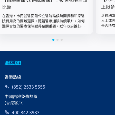
上限多
比較
身邊朋
在香港，市民就醫面臨公立醫院輪候時間長和私家醫
人士或
院費用高的兩難選擇。隨著醫療通脹持續攀升，如何
是否所
選擇合適的醫療保險變得至關重要。近年政府推行的
解答。 
自願醫保計劃（VHIS），透過認可保險公司的醫療保
設的長
障，既能紓緩公立醫院壓力，也為市民提供使用私營
形式投
醫療服務的彈性選擇。 究竟醫療保險是什麼？而自願
年金權
醫保與傳統醫保又有什麼分別？應如何選擇適合自己
此，年
的保障計劃？本文將詳細比較自願醫保及傳統醫保，
保受保人
助您根據健康狀況與財務規劃...
聯絡我們
香港熱線
(852) 2533 5555
中國内地免費熱線
(香港客戶)
400 842 3983