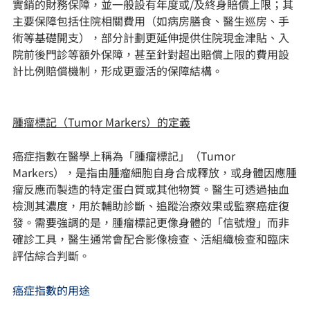
實銷的財務保障，並一般設有年度或/及終身賠償上限；其
主要保障包括住院相關費用（如病房膳食、醫生巡房、手
術等基礎開支），部分計劃更延伸提供住院現金津貼、入
院前後門診等額外保障，甚至針對超出賠償上限的費用設
計比例賠償機制，形成更靈活的保障結構。
腫瘤標記（Tumor Markers）的定義
癌症指數在醫學上稱為「腫瘤標記」（Tumor
Markers），是指由腫瘤細胞自身合成釋放，或身體因應腫
瘤反應而製造的特定蛋白質或其他物質。醫生可透過抽血
檢測其濃度，用於輔助診斷、追蹤治療效果或監察癌症復
發。需要強調的是，腫瘤標記更像身體的「信號燈」而非
確診工具，醫生通常會配合影像檢查、活組織檢查和臨床
評估綜合判斷。
癌症指數的用途