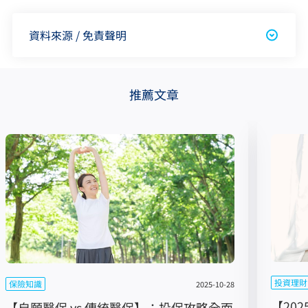
資料來源 / 免責聲明
推薦文章
投資理財
保險知識
2025-10-28
【20
【自願醫保 vs 傳統醫保】：投保攻略全面