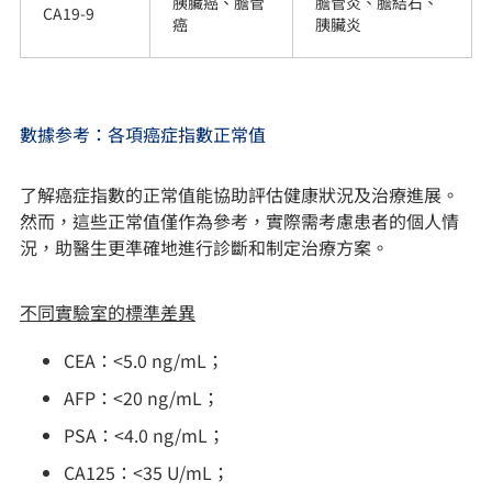
胰臟癌、膽管
膽管炎、膽結石、
CA19-9
癌
胰臟炎
數據参考：各項癌症指數正常值
了解癌症指數的正常值能協助評估健康狀況及治療進展。
然而，這些正常值僅作為參考，實際需考慮患者的個人情
況，助醫生更準確地進行診斷和制定治療方案。
不同實驗室的標準差異
CEA：<5.0 ng/mL；
AFP：<20 ng/mL；
PSA：<4.0 ng/mL；
CA125：<35 U/mL；