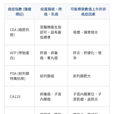
癌症指數 (腫瘤
結直腸癌、肺
可能導致數值上升的非
標記)
癌、乳癌
癌症因素
受醫務衞生局
CEA (癌胚抗
認可，設有最
吸煙、腸胃發炎
原)
低標準
AFP (甲胎蛋
肝癌、卵巢
肝炎、肝硬化、懷
白)
癌、睾丸癌
孕
PSA (前列腺
前列腺癌
前列腺肥大
特異抗原)
卵巢癌、子宮
子宮内膜異位、子
CA125
内膜癌
宮肌瘤、盆腔炎