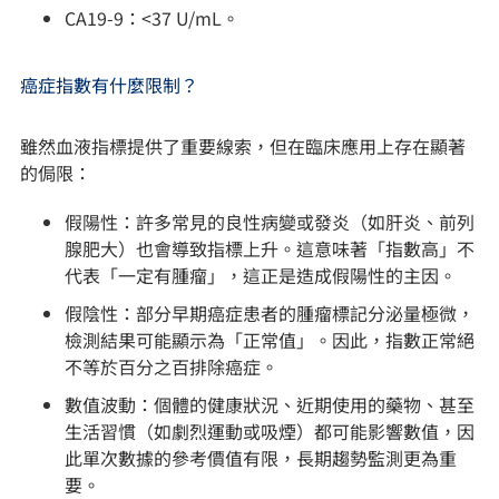
CA19-9：<37 U/mL。
癌症指數有什麼限制？
雖然血液指標提供了重要線索，但在臨床應用上存在顯著
的侷限：
假陽性：許多常見的良性病變或發炎（如肝炎、前列
腺肥大）也會導致指標上升。這意味著「指數高」不
代表「一定有腫瘤」，這正是造成假陽性的主因。
假陰性：部分早期癌症患者的腫瘤標記分泌量極微，
檢測結果可能顯示為「正常值」。因此，指數正常絕
不等於百分之百排除癌症。
數值波動：個體的健康狀況、近期使用的藥物、甚至
生活習慣（如劇烈運動或吸煙）都可能影響數值，因
此單次數據的參考價值有限，長期趨勢監測更為重
要。